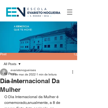
Post
All Posts
evaristonogueiraes
All Posts
13 de mar. de 2022
1 min de leitura
Dia Internacional Da
Latest News
Mulher
O Dia Internacional da Mulher é 
comemorado,anualmente, a 8 de 