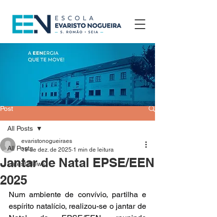
Post
All Posts
evaristonogueiraes
All Posts
19 de dez. de 2025
1 min de leitura
Jantar de Natal EPSE/EEN
Latest News
2025
Num ambiente de convívio, partilha e 
espírito natalício, realizou-se o jantar de 