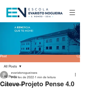
Post
All Posts
evaristonogueiraes
All Posts
9 de fev. de 2022
1 min de leitura
Citeve Projeto Pense 4.0
Latest News