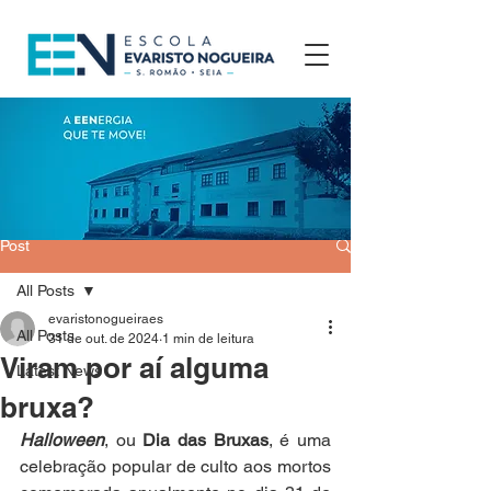
Post
All Posts
evaristonogueiraes
All Posts
31 de out. de 2024
1 min de leitura
Viram por aí alguma
Latest News
bruxa?
Halloween
, ou 
Dia das Bruxas
, é uma 
celebração popular de culto aos mortos 