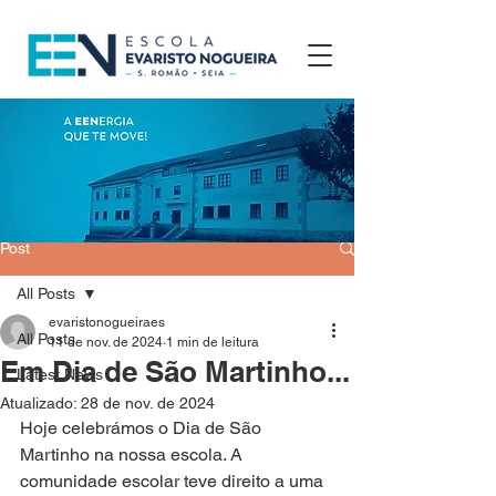
Post
All Posts
evaristonogueiraes
All Posts
11 de nov. de 2024
1 min de leitura
Em Dia de São Martinho...
Latest News
Atualizado:
28 de nov. de 2024
Hoje celebrámos o Dia de São 
Martinho na nossa escola. A 
comunidade escolar teve direito a uma 