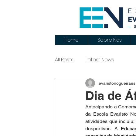
Home
Sobre Nós
All Posts
Latest News
evaristonogueiraes
Dia de Áf
Antecipando a Comemora
da Escola Evaristo No
atividades que incluiu:
desportivos.
 A Educaçã
conceitos de identidade 