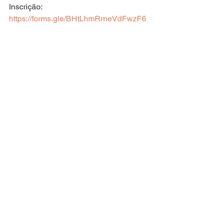
Inscrição:
https://forms.gle/BHtLhmRrneVdFwzF6