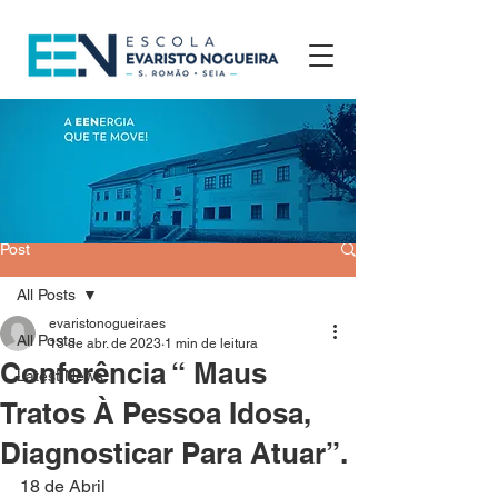
Post
All Posts
evaristonogueiraes
All Posts
13 de abr. de 2023
1 min de leitura
Conferência “ Maus
Latest News
Tratos À Pessoa Idosa,
Diagnosticar Para Atuar”.
18 de Abril