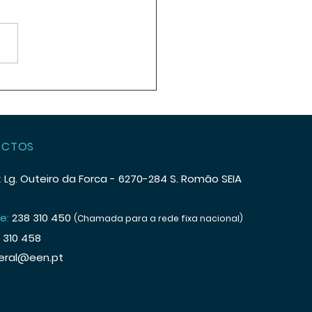
stra Liga Portuguesa
ra o Cancro - Núcleo
onal do Centro
ACTOS
:
Lg. Outeiro da Forca -
6270-284 S. Romão SEIA
e:
238 310 450
(Chamada para a rede fixa nacional)
 310 458
eral@een.pt