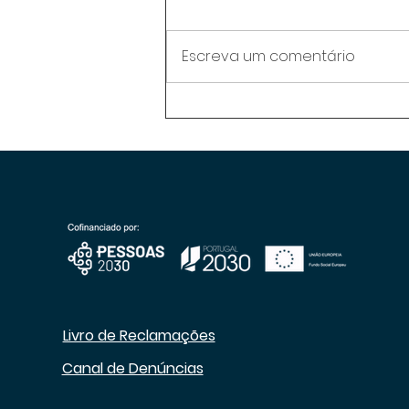
Escreva um comentário
Jantar de Natal EPSE/EEN
2025
 Denúncias
Livro de Reclamações
Canal de Denúncias