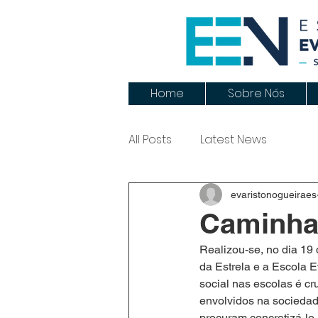
Home
Sobre Nós
All Posts
Latest News
evaristonogueiraes
Caminhad
Realizou-se, no dia 19
da Estrela e a Escola E
social nas escolas é cr
envolvidos na sociedad
procuram concretizá-lo 