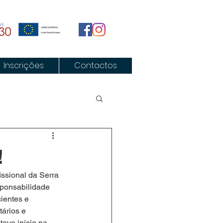
Inscrições
Contactos
!
ssional da Serra 
sponsabilidade 
ientes e 
ários e 
eve início na 