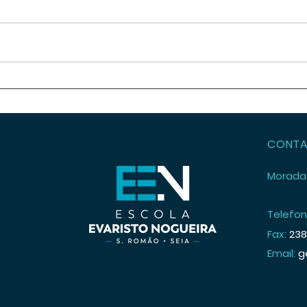
Festa de Natal 2025
Pale
Cont
Regi
CONT
Morada
Telefon
Fax:
238
Email:
g