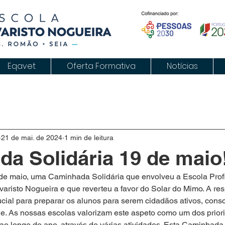
Eqavet
Oferta Formativa
Notícias
21 de mai. de 2024
1 min de leitura
a Solidária 19 de maio
 de maio, uma Caminhada Solidária que envolveu a Escola Profi
varisto Nogueira e que reverteu a favor do Solar do Mimo. A re
ucial para preparar os alunos para serem cidadãos ativos, consc
e. As nossas escolas valorizam este aspeto como um dos priorit
ao longo do ano, através de várias atividades. Esta Caminhada t