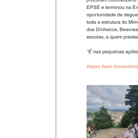
EPSE e terminou na Ermi
oportunidade de degusta
toda a estrutura do Mi
dos Dinheiros, Beecrea
escolas, a quem presta
“É nas pequenas ações
#epse
#een
#solardom