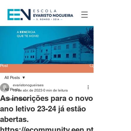
Post
All Posts
evaristonogueiraes
All Posts
13 de abr. de 2023
0 min de leitura
As inscrições para o novo
Latest News
ano letivo 23-24 já estão
abertas.
https://ecommunity.een.pt